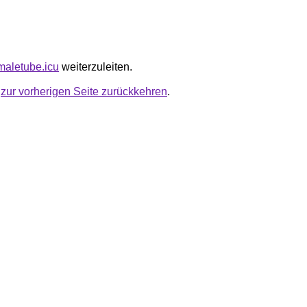
maletube.icu
weiterzuleiten.
u
zur vorherigen Seite zurückkehren
.