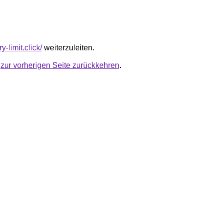
y-limit.click/
weiterzuleiten.
u
zur vorherigen Seite zurückkehren
.